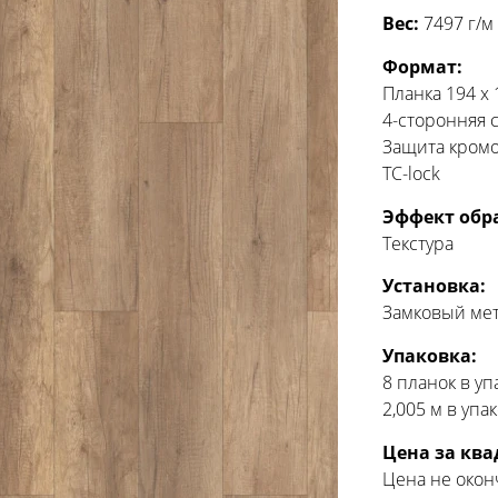
Вес:
7497 г/м
Формат:
Планка 194 x
4-сторонняя 
Защита кромо
TC-lock
Эффект обр
Текстура
Установка:
Замковый ме
Упаковка:
8 планок в уп
2,005 м в упа
Цена за кв
Цена не окон