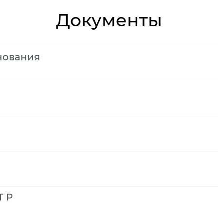
Документы
нования
Т Р