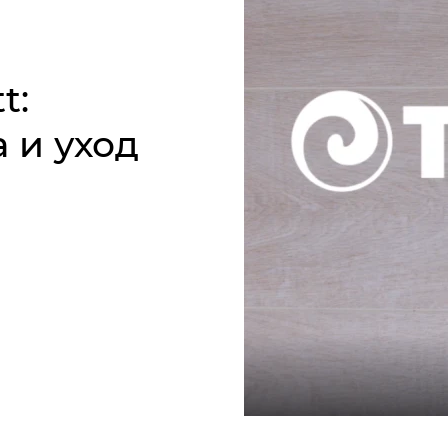
t:
 и уход