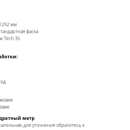
 1292 мм
стандартная фаска
к Tech 3S
аботки:
тод
аковке
ковке
адратный метр
чательная, для уточнения обратитесь к