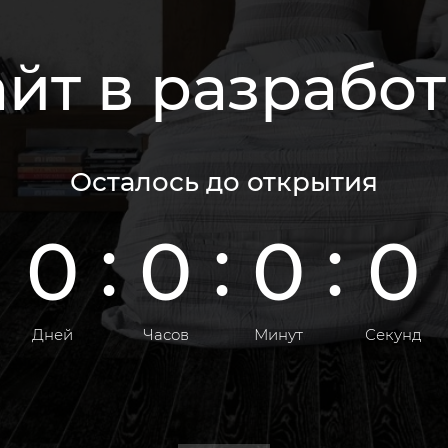
йт в разрабо
Осталось до открытия
0
0
0
0
Дней
Часов
Минут
Секунд