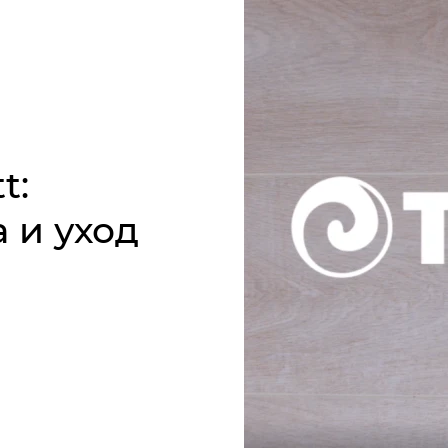
t:
 и уход