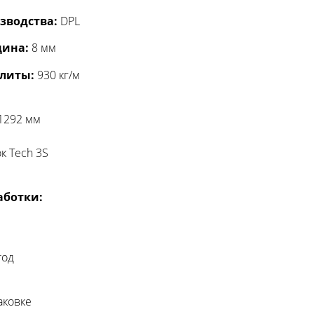
зводства:
DPL
ина:
8 мм
плиты:
930 кг/м
 1292 мм
к Tech 3S
аботки:
тод
аковке