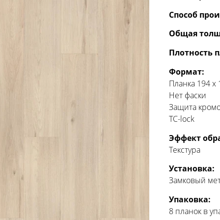
Способ прои
Общая толщ
Плотность 
Формат:
Планка 194 x
Нет фаски
Защита кромо
TC-lock
Эффект обр
Текстура
Установка:
Замковый ме
Упаковка:
8 планок в уп