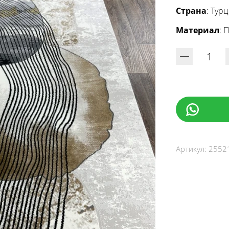
Страна
: Тур
Материал
: 
Артикул:
2552