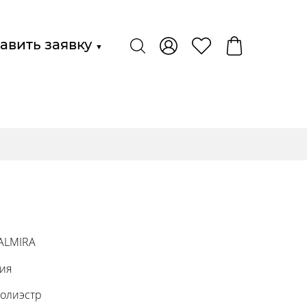
авить заявку
▼
 ALMIRA
ция
Полиэстр